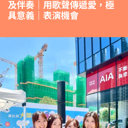
及伴奏｜用歌聲傳遞愛，極
具意義｜表演機會