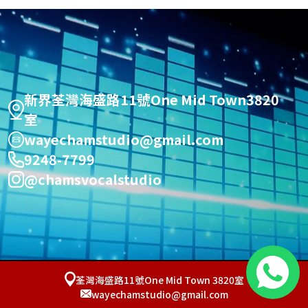
新界荃灣海盛路11號One Mid Town3820
室
wayechamstudio@gmail.com
9248-7799
@chamsvocalstudio
荃灣海盛路11號One Mid Town 3820室
wayechamstudio@gmail.com