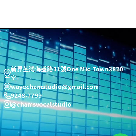
新界荃灣海盛路11號One Mid Town3820
室
wayechamstudio@gmail.com
9248-7799
@chamsvocalstudio