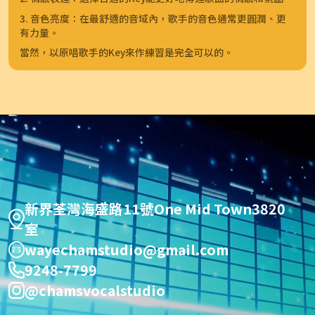
3. 音色亮度：在最舒適的音域內，歌手的音色通常更圓潤、更
有力量。
當然，以原唱歌手的Key來作練習是完全可以的。
新界荃灣海盛路11號One Mid Town3820
室
wayechamstudio@gmail.com
9248-7799
@chamsvocalstudio