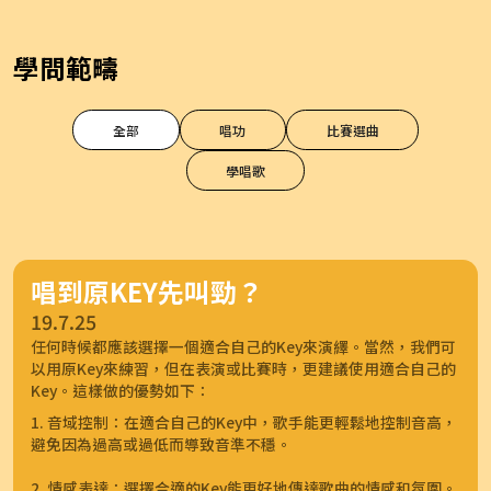
學問範疇
全部
唱功
比賽選曲
學唱歌
唱到原KEY先叫勁？
19.7.25
任何時候都應該選擇一個適合自己的Key來演繹。當然，我們可
以用原Key來練習，但在表演或比賽時，更建議使用適合自己的
Key。這樣做的優勢如下：
1. 音域控制：在適合自己的Key中，歌手能更輕鬆地控制音高，
避免因為過高或過低而導致音準不穩。
2. 情感表達：選擇合適的Key能更好地傳達歌曲的情感和氛圍。